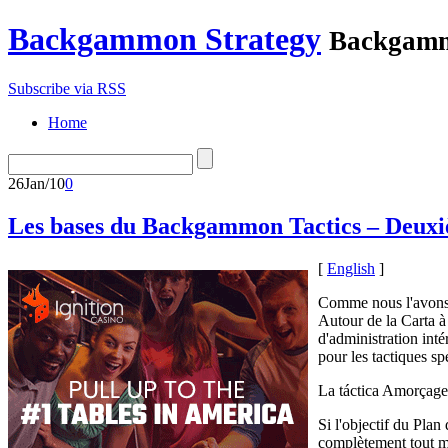
Backgammon Strategy
Backgamm
Subscribe via RSS
Home
26
Jan/10
0
Les bases du Backgammon Tactics – Deuxi
[
English
]
Comme nous l'avons 
Autour de la Carta 
d'administration int
pour les tactiques s
La táctica Amorçage
Si l'objectif du Pla
complètement tout m