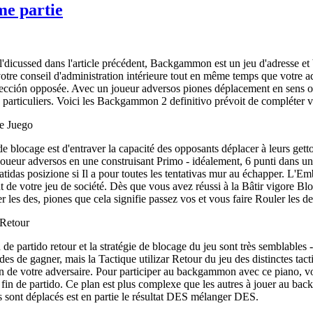
me partie
icussed dans l'article précédent, Backgammon est un jeu d'adresse et 
votre conseil d'administration intérieure tout en même temps que votre a
irección opposée. Avec un joueur adversos piones déplacement en sens opo
s particuliers. Voici les Backgammon 2 definitivo prévoit de compléter vo
e Juego
 de blocage est d'entraver la capacité des opposants déplacer à leurs ge
ueur adversos en une construisant Primo - idéalement, 6 punti dans une
tidas posizione si Il a pour toutes les tentativas mur au échapper. L'Em
 de votre jeu de société. Dès que vous avez réussi à la Bâtir vigore Blo
r les des, piones que cela signifie passez vos et vous faire Rouler les d
 Retour
 de partido retour et la stratégie de blocage du jeu sont très semblables
des de gagner, mais la Tactique utilizar Retour du jeu des distinctes tac
in de votre adversaire. Pour participer au backgammon avec ce piano, vo
 fin de partido. Ce plan est plus complexe que les autres à jouer au b
s sont déplacés est en partie le résultat DES mélanger DES.