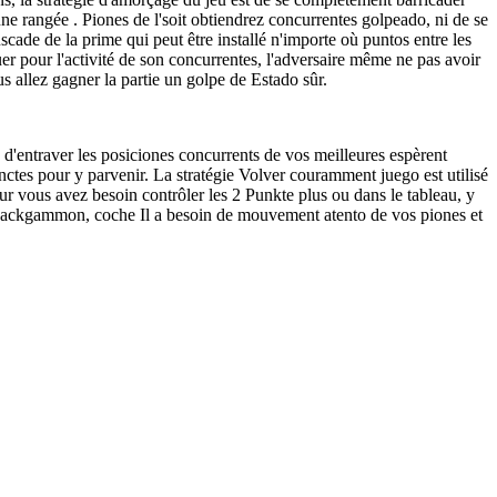
e rangée . Piones de l'soit obtiendrez concurrentes golpeado, ni de se
scade de la prime qui peut être installé n'importe où puntos entre les
uer pour l'activité de son concurrentes, l'adversaire même ne pas avoir
us allez gagner la partie un golpe de Estado sûr.
 - d'entraver les posiciones concurrents de vos meilleures espèrent
inctes pour y parvenir. La stratégie Volver couramment juego est utilisé
r vous avez besoin contrôler les 2 Punkte plus ou dans le tableau, y
u Backgammon, coche Il a besoin de mouvement atento de vos piones et