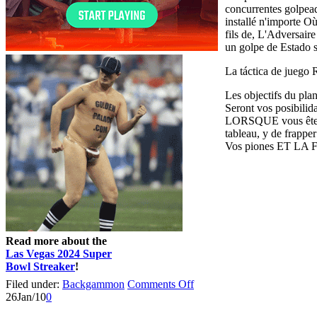
concurrentes golpead
installé n'importe Où
fils de, L'Adversair
un golpe de Estado s
La táctica de juego 
Les objectifs du plan
Seront vos posibilid
LORSQUE vous êtes l
tableau, y de frappe
Vos piones ET LA Fa
Read more about the
Las Vegas 2024 Super
Bowl Streaker
!
Filed under:
Backgammon
Comments Off
26
Jan/10
0