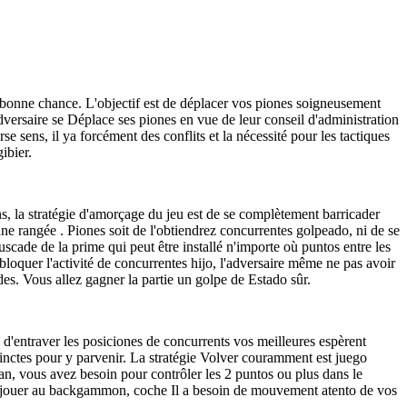
bonne chance. L'objectif est de déplacer vos piones soigneusement
dversaire se Déplace ses piones en vue de leur conseil d'administration
 sens, il ya forcément des conflits et la nécessité pour les tactiques
ibier.
ons, la stratégie d'amorçage du jeu est de se complètement barricader
e rangée . Piones soit de l'obtiendrez concurrentes golpeado, ni de se
scade de la prime qui peut être installé n'importe où puntos entre les
bloquer l'activité de concurrentes hijo, l'adversaire même ne pas avoir
 des. Vous allez gagner la partie un golpe de Estado sûr.
 - d'entraver les posiciones de concurrents vos meilleures espèrent
stinctes pour y parvenir. La stratégie Volver couramment est juego
an, vous avez besoin pour contrôler les 2 puntos ou plus dans le
s à jouer au backgammon, coche Il a besoin de mouvement atento de vos