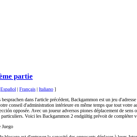
ème partie
|
Español
|
Français
|
Italiano
]
esprachen dans l'article précédent, Backgammon est un jeu d'adresse 
votre conseil d'administration intérieure en même temps que tout votre a
irección opposée. Avec un joueur adversos piones déplacement de sens opo
s particuliers. Voici les Backgammon 2 endgültig prévoit de compléter vo
e Juego
 de blocage est d'entraver la capacité des opposants déplacer à leurs Jet