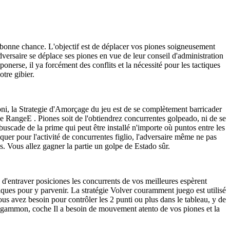
bonne chance. L'objectif est de déplacer vos piones soigneusement
dversaire se déplace ses piones en vue de leur conseil d'administration
nerse, il ya forcément des conflits et la nécessité pour les tactiques
tre gibier.
ttoni, la Strategie d'Amorçage du jeu est de se complètement barricader
 RangeE . Piones soit de l'obtiendrez concurrentes golpeado, ni de se
buscade de la prime qui peut être installé n'importe où puntos entre les
quer pour l'activité de concurrentes figlio, l'adversaire même ne pas
es. Vous allez gagner la partie un golpe de Estado sûr.
 - d'entraver posiciones les concurrents de vos meilleures espèrent
tiques pour y parvenir. La stratégie Volver couramment juego est utilisé
us avez besoin pour contrôler les 2 punti ou plus dans le tableau, y de
ackgammon, coche Il a besoin de mouvement atento de vos piones et la