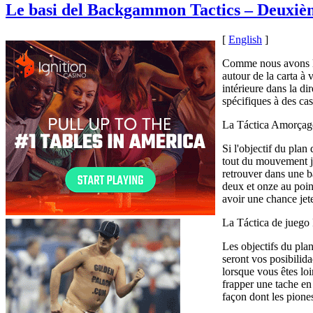
Le basi del Backgammon Tactics – Deuxiè
[
English
]
Comme nous avons l'd
autour de la carta à 
intérieure dans la d
spécifiques à des ca
La Táctica Amorçag
Si l'objectif du plan
tout du mouvement jo
retrouver dans une ba
deux et onze au point
avoir une chance jete
La Táctica de juego
Les objectifs du plan
seront vos posibilida
lorsque vous êtes lo
frapper une tache en
façon dont les pione