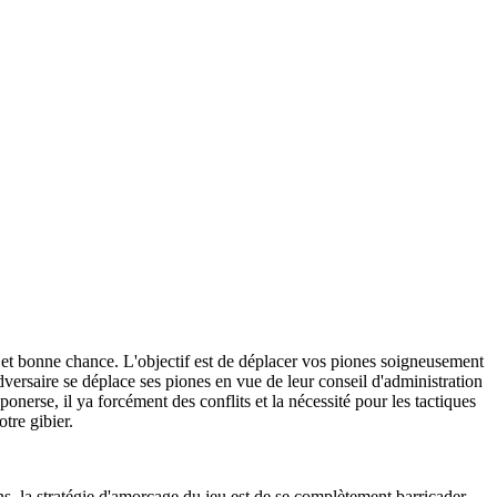
et bonne chance. L'objectif est de déplacer vos piones soigneusement
dversaire se déplace ses piones en vue de leur conseil d'administration
nerse, il ya forcément des conflits et la nécessité pour les tactiques
tre gibier.
ons, la stratégie d'amorçage du jeu est de se complètement barricader