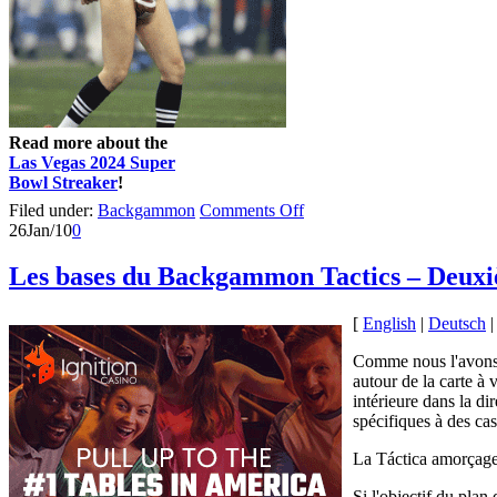
Read more about the
Las Vegas 2024 Super
Bowl Streaker
!
Filed under:
Backgammon
Comments Off
26
Jan/10
0
Les bases du Backgammon Tactics – Deuxi
[
English
|
Deutsch
Comme nous l'avons b
autour de la carte à 
intérieure dans la d
spécifiques à des ca
La Táctica amorçag
Si l'objectif du plan