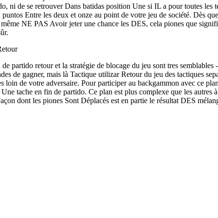
o, ni de se retrouver Dans batidas position Une si IL a pour toutes les
 puntos Entre les deux et onze au point de votre jeu de société. Dès que 
e même NE PAS Avoir jeter une chance les DES, cela piones que signifie 
ûr.
Retour
 de partido retour et la stratégie de blocage du jeu sont tres semblable
ades de gagner, mais là Tactique utilizar Retour du jeu des tactiques sep
oin de votre adversaire. Pour participer au backgammon avec ce plan, 
r Une tache en fin de partido. Ce plan est plus complexe que les autr
çon dont les piones Sont Déplacés est en partie le résultat DES méla