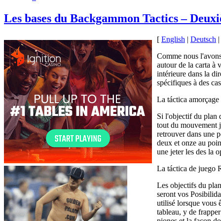
Les bases du Backgammon Tactics – Deuxi
[
English
|
Deutsch
Comme nous l'avons d
autour de la carta à
intérieure dans la d
spécifiques à des ca
La táctica amorçage
Si l'objectif du plan
tout du mouvement jo
retrouver dans une po
deux et onze au point
une jeter les des la 
La táctica de juego 
Les objectifs du plan
seront vos Posibilid
utilisé lorsque vous
tableau, y de frappe
piones et la façon d