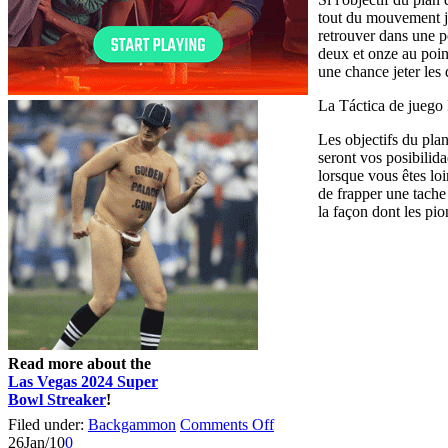
tout du mouvement jo
retrouver dans une po
deux et onze au point
une chance jeter les 
La Táctica de juego
Les objectifs du plan
seront vos posibilida
lorsque vous êtes lo
de frapper une tache
la façon dont les pi
Read more about the
Las Vegas 2024 Super
Bowl Streaker
!
Filed under:
Backgammon
Comments Off
26
Jan/10
0