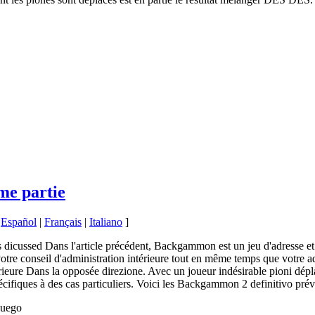
me partie
|
Español
|
Français
|
Italiano
]
icussed Dans l'article précédent, Backgammon est un jeu d'adresse et 
à votre conseil d'administration intérieure tout en même temps que vo
érieure Dans la opposée direzione. Avec un joueur indésirable pioni dépl
écifiques à des cas particuliers. Voici les Backgammon 2 definitivo prév
Juego