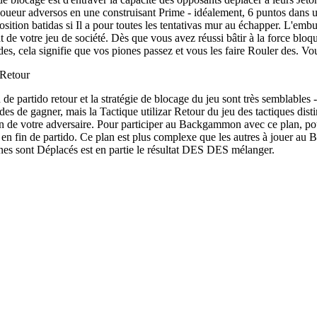
ueur adversos en une construisant Prime - idéalement, 6 puntos dans un
sition batidas si Il a pour toutes les tentativas mur au échapper. L'embu
 de votre jeu de société. Dès que vous avez réussi bâtir à la force bloq
des, cela signifie que vos piones passez et vous les faire Rouler des. Vo
 Retour
 de partido retour et la stratégie de blocage du jeu sont très semblables
des de gagner, mais la Tactique utilizar Retour du jeu des tactiques dist
in de votre adversaire. Pour participer au Backgammon avec ce plan, pou
 en fin de partido. Ce plan est plus complexe que les autres à jouer a
ones sont Déplacés est en partie le résultat DES DES mélanger.