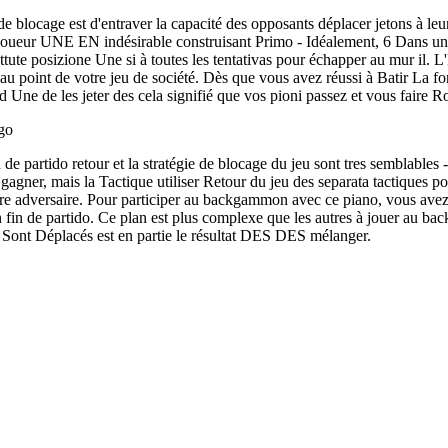
 de blocage est d'entraver la capacité des opposants déplacer jetons à le
ueur UNE EN indésirable construisant Primo - Idéalement, 6 Dans une d
tute posizione Une si à toutes les tentativas pour échapper au mur il. L
au point de votre jeu de société. Dès que vous avez réussi à Batir La fo
 Une de les jeter des cela signifié que vos pioni passez et vous faire Ro
ego
 de partido retour et la stratégie de blocage du jeu sont tres semblables 
gagner, mais la Tactique utiliser Retour du jeu des separata tactiques p
tre adversaire. Pour participer au backgammon avec ce piano, vous avez 
 fin de partido. Ce plan est plus complexe que les autres à jouer au b
 Sont Déplacés est en partie le résultat DES DES mélanger.