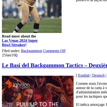
Read more about the
Las Vegas 2024 Super
Bowl Streaker
!
Filed under:
Backgammon
Comments Off
25
Jan/10
0
Le Basi del Backgammon Tactics – Deuxiè
[
English
|
Deutsch
Comme nous l'avons d
autour de la carta 
d'administration int
pour les tactiques sp
El tattica amorçage 