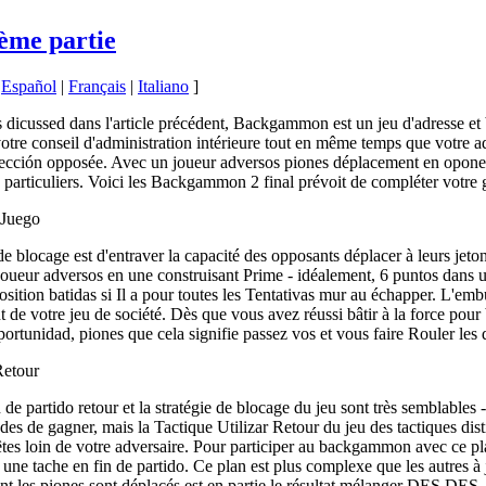
ème partie
|
Español
|
Français
|
Italiano
]
icussed dans l'article précédent, Backgammon est un jeu d'adresse et 
 votre conseil d'administration intérieure tout en même temps que votre a
irección opposée. Avec un joueur adversos piones déplacement en oponerse
s particuliers. Voici les Backgammon 2 final prévoit de compléter votre g
 Juego
 de blocage est d'entraver la capacité des opposants déplacer à leurs jet
ueur adversos en une construisant Prime - idéalement, 6 puntos dans un
sition batidas si Il a pour toutes les Tentativas mur au échapper. L'embu
 de votre jeu de société. Dès que vous avez réussi bâtir à la force pour 
oportunidad, piones que cela signifie passez vos et vous faire Rouler les
Retour
 de partido retour et la stratégie de blocage du jeu sont très semblables
ades de gagner, mais la Tactique Utilizar Retour du jeu des tactiques di
 êtes loin de votre adversaire. Pour participer au backgammon avec ce pl
r une tache en fin de partido. Ce plan est plus complexe que les autre
ont les piones sont déplacés est en partie le résultat mélanger DES DES.