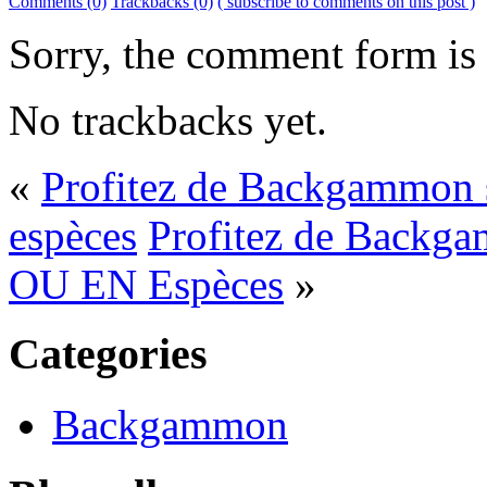
Comments (0)
Trackbacks (0)
( subscribe to comments on this post )
Sorry, the comment form is c
No trackbacks yet.
«
Profitez de Backgammon su
espèces
Profitez de Backga
OU EN Espèces
»
Categories
Backgammon