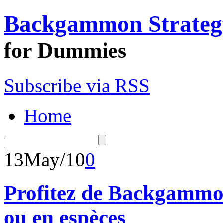
Backgammon Strateg
for Dummies
Subscribe via RSS
Home
13
May/10
0
Profitez de Backgammon
ou en espèces